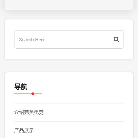
导航
介绍完美电竞
产品展示