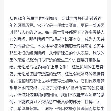
从1930年首届世界杯到如今，足球世界杯已走过近百
年的风雨历程。它不仅是一项体育赛事，更是一部映照
时代与人心的史诗。每一届世界杯都留下了许多震撼人
心的瞬间，那些瞬间早已超越了比赛本身，成为人类共
同的情感记忆。本文将带领读者回顾世界杯历史长河中
那些永恒的经典瞬间，从传奇球员的个人表演、球队的
集体荣耀以及冷门与奇迹的诞生三个方面展开细致描
绘。无论是马拉多纳的“上帝之手”，还是贝利的王者身
姿；无论是德国奇迹般的逆转，还是弱旅冰岛的激情舞
蹈，这些时刻都让世界杯变得更加动人。它们代表着梦
想与汗水的交织，见证了足球作为“世界语言”的独特魅
力。通过对这些瞬间的回顾，我们不仅能重温足球的激
情，还能触摸到人类情感中最真挚的部分：拼搏、团
结、希望与荣耀。世界杯正是因这些永恒瞬间而熠熠生