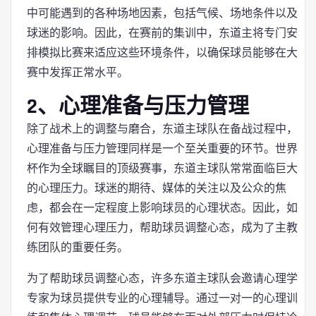
中可能遇到的各种场地因素，包括气候、场地条件以及
球迷的影响。因此，在赛前的集训中，东道主将专门安
排模拟比赛来适应这些环境条件，以确保球员能够在大
赛中发挥正常水平。
2、心理准备与压力管理
除了战术上的调整与磨合，东道主球队在备战过程中，
心理准备与压力管理同样是一个至关重要的环节。世界
杯作为全球瞩目的顶级赛事，东道主球队常常面临巨大
的心理压力。球迷的期待、媒体的关注以及公众的焦
虑，都会在一定程度上影响球员的心理状态。因此，如
何有效管理心理压力，帮助球员调整心态，成为了主教
练团队的重要任务。
为了帮助球员调整心态，许多东道主球队会邀请心理学
专家为球员提供专业的心理辅导。通过一对一的心理训