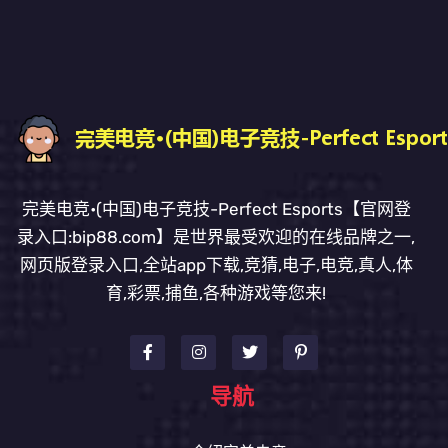
完美电竞•(中国)电子竞技-Perfect Esports【官网登
录入口:bip88.com】是世界最受欢迎的在线品牌之一,
网页版登录入口,全站app下载,竞猜,电子,电竞,真人,体
育,彩票,捕鱼,各种游戏等您来!
导航