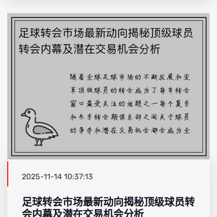
2025-11-14 10:37:13
足球转会市场最新动向揭秘顶级球员转
会内幕及潜在交易机会分析