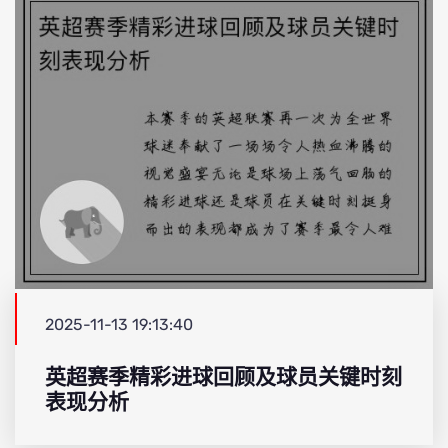
2025-11-13 19:13:40
英超赛季精彩进球回顾及球员关键时刻
表现分析