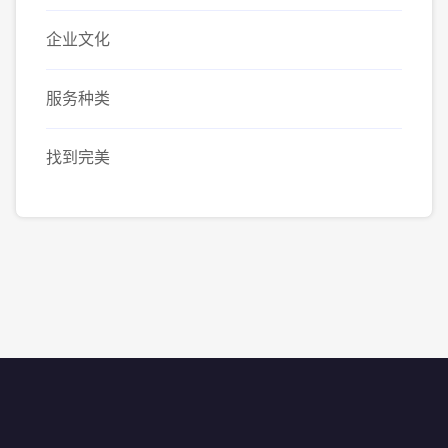
企业文化
服务种类
找到完美