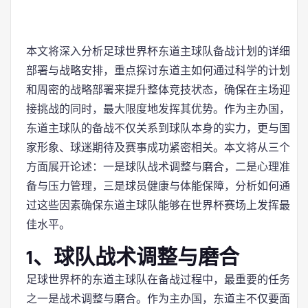
本文将深入分析足球世界杯东道主球队备战计划的详细
部署与战略安排，重点探讨东道主如何通过科学的计划
和周密的战略部署来提升整体竞技状态，确保在主场迎
接挑战的同时，最大限度地发挥其优势。作为主办国，
东道主球队的备战不仅关系到球队本身的实力，更与国
家形象、球迷期待及赛事成功紧密相关。本文将从三个
方面展开论述：一是球队战术调整与磨合，二是心理准
备与压力管理，三是球员健康与体能保障，分析如何通
过这些因素确保东道主球队能够在世界杯赛场上发挥最
佳水平。
1、球队战术调整与磨合
足球世界杯的东道主球队在备战过程中，最重要的任务
之一是战术调整与磨合。作为主办国，东道主不仅要面