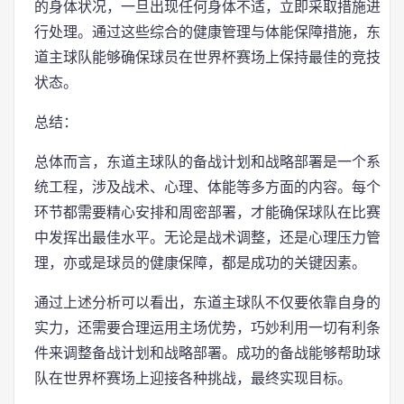
的身体状况，一旦出现任何身体不适，立即采取措施进
行处理。通过这些综合的健康管理与体能保障措施，东
道主球队能够确保球员在世界杯赛场上保持最佳的竞技
状态。
总结：
总体而言，东道主球队的备战计划和战略部署是一个系
统工程，涉及战术、心理、体能等多方面的内容。每个
环节都需要精心安排和周密部署，才能确保球队在比赛
中发挥出最佳水平。无论是战术调整，还是心理压力管
理，亦或是球员的健康保障，都是成功的关键因素。
通过上述分析可以看出，东道主球队不仅要依靠自身的
实力，还需要合理运用主场优势，巧妙利用一切有利条
件来调整备战计划和战略部署。成功的备战能够帮助球
队在世界杯赛场上迎接各种挑战，最终实现目标。