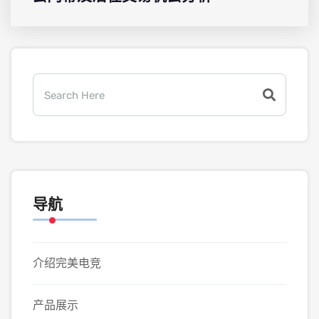
导航
介绍完美电竞
产品展示