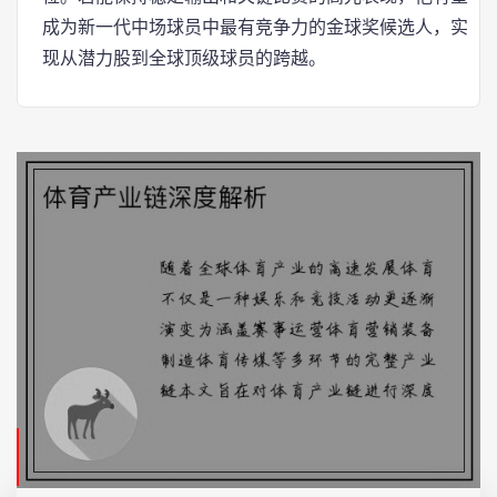
成为新一代中场球员中最有竞争力的金球奖候选人，实
现从潜力股到全球顶级球员的跨越。