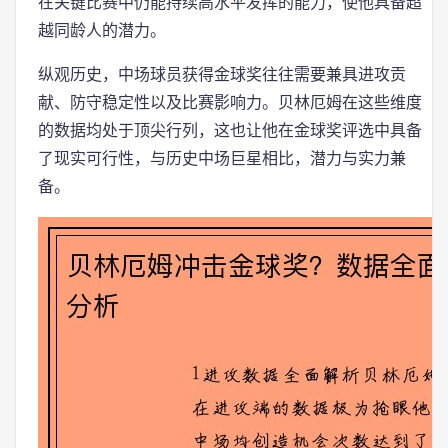
在关键比赛中仍能持续高水平发挥的能力，使他具备超
越同龄人的潜力。
纵观历史，中场球员获得金球奖往往需要兼具进攻贡
献、防守稳定性以及比赛影响力。贝林厄姆在这些维度
的数据均处于顶尖行列，这也让他在金球奖评选中具备
了现实可行性，与历史中场巨星相比，潜力与实力兼
备。