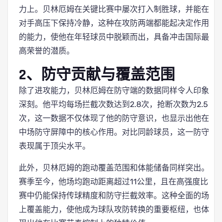
力上。贝林厄姆在关键比赛中屡次打入制胜球，并能在
对手高压下保持冷静，这种在攻防两端都能起决定作用
的能力，使他在年轻球员中脱颖而出，具备冲击国际最
高荣誉的潜质。
2、防守贡献与覆盖范围
除了进攻能力，贝林厄姆在防守端的数据同样令人印象
深刻。他平均每场拦截次数达到2.8次，抢断次数为2.5
次，这一数据不仅体现了他的防守意识，也显示出他在
中场防守屏障中的核心作用。对比同龄球员，这一防守
表现属于顶尖水平。
此外，贝林厄姆的跑动覆盖范围和体能储备同样突出。
赛季至今，他场均跑动距离超过11公里，且在高强度比
赛中仍能保持传球精度和防守拦截效率。这种全面的场
上覆盖能力，使他成为球队攻防转换的重要枢纽，也体