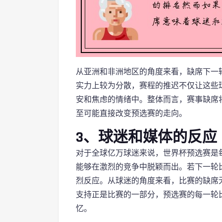
从亚洲和非洲地区的角度来看，缺席下一
实力上较为分散，赛程的推迟不仅让这些
安和焦虑的情绪中。整体而言，赛事缺席
至可能直接改变预选赛的走向。
3、球迷和媒体的反应
对于全球亿万球迷来说，世界杯预选赛是
能够在激烈的竞争中脱颖而出。若下一轮
烈反应。从球迷的角度来看，比赛的缺席
支持正是比赛的一部分，预选赛的每一轮
忆。