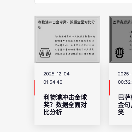
2025-12-04
2025-
01:54:40
00:32
利物浦冲击金球
巴萨
奖？数据全面对
金句
比分析
笑