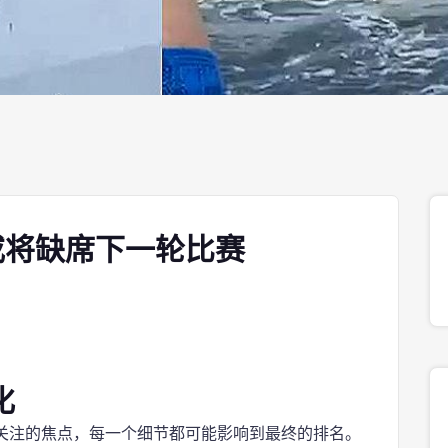
或将缺席下一轮比赛
化
关注的焦点，每一个细节都可能影响到最终的排名。