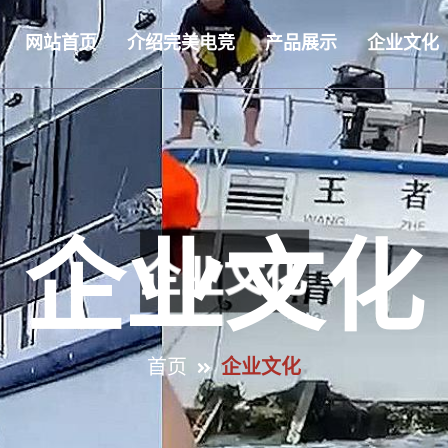
网站首页
介绍完美电竞
产品展示
企业文化
企业文化
首页
企业文化