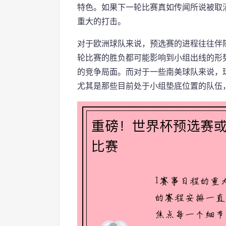
特色。如果下一轮比赛真如传闻所说被取
重大的打击。
对于欧洲球队来说，预选赛的进程往往伴
轮比赛的胜负都可能影响到小组出线的形
的竞争局面。而对于一些南美球队来说，
尤其是那些目前处于小组垫底位置的队伍