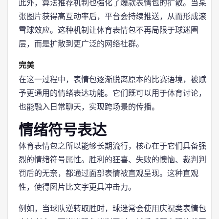
此外，算法推荐机制也强化了爆款表情包的扩散。当某
张图片获得高互动率后，平台会持续推送，从而形成滚
雪球效应。这种机制让体育表情包不再局限于球迷圈
层，而是扩散到更广泛的网络社群。
完美
在这一过程中，表情包逐渐脱离原本的比赛语境，被赋
予更通用的情绪表达功能。它们既可以用于体育讨论，
也能融入日常聊天，实现跨场景的传播。
情绪符号表达
体育表情包之所以能够长期流行，核心在于它们具备强
烈的情绪符号属性。胜利的狂喜、失败的懊恼、裁判判
罚后的无奈，都通过面部表情被直观呈现。这种直观
性，使得图片比文字更具冲击力。
例如，当球队逆转取胜时，球迷常会使用庆祝类表情包