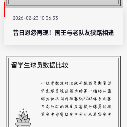
2026-02-23 10:36:53
昔日恩怨再现！国王与老队友狭路相逢