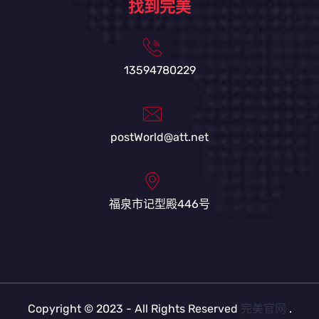
找到完美
13594780229
postWorld@att.net
福泉市记型殿446号
Copyright © 2023 - All Rights Reserved
完美官网
.