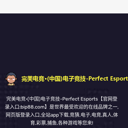
完美电竞•(中国)电子竞技-Perfect Esports【官网登
录入口:bip88.com】是世界最受欢迎的在线品牌之一,
网页版登录入口,全站app下载,竞猜,电子,电竞,真人,体
育,彩票,捕鱼,各种游戏等您来!