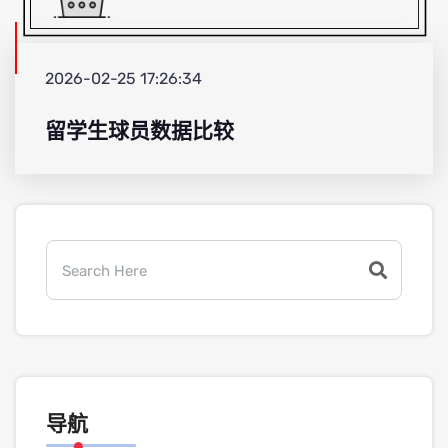
2026-02-25 17:26:34
留学生球员数据比较
导航