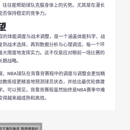
，往往能帮助球队克服身体上的劣势。尤其是在漫长
能否保持稳定的竞争力。
望
采取的体能调度与战术调整，是一个涵盖体能科学、战
复到战术选择，再到数据分析与心理调适，每一个环
最大限度地发挥实力。这不仅是应对眼前一场比赛的
长期战略。
展，NBA球队在背靠背赛程中的调度与调整会更加精
助教练组更精准地预测球员状态，并给出最优轮换建
学。可以预见，背靠背赛程虽然始终是NBA赛季中难
变得越来越成熟和高效。