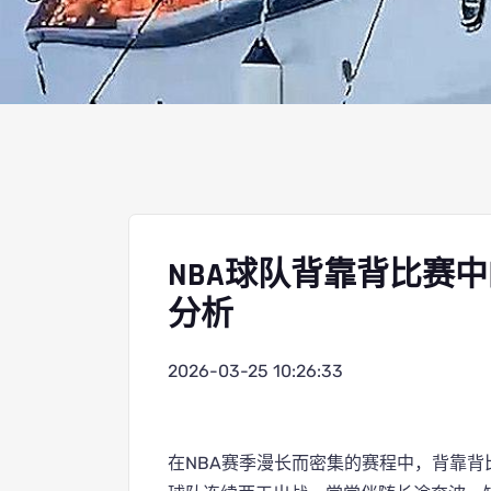
NBA球队背靠背比赛
分析
2026-03-25 10:26:33
在NBA赛季漫长而密集的赛程中，背靠