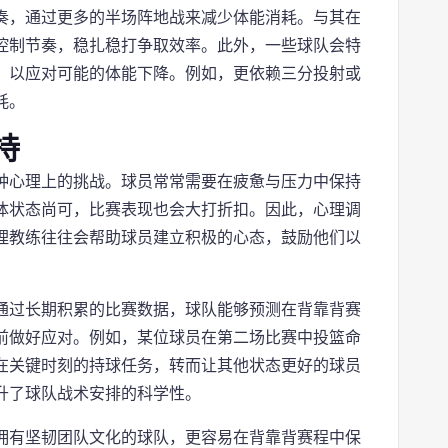
奏，通过更多的半场阵地战来减少体能消耗。与其在
控制节奏，稳扎稳打争取效率。此外，一些球队会特
，以应对可能的体能下降。例如，更依赖三分投射或
耗。
持
种心理上的挑战。球员常常需要在疲惫与压力中保持
体状态尚可，比赛表现也会大打折扣。因此，心理调
理教练往往会帮助球员建立积极的心态，鼓励他们以
通过长期积累的比赛数据，球队能够预测在背靠背赛
前做好应对。例如，某位球员在第二场比赛中投篮命
在关键时刻的持球任务，转而让其他状态更好的球员
升了球队战术安排的科学性。
拥有坚韧团队文化的球队，更容易在背靠背赛程中保