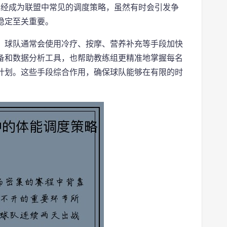
，已经成为联盟中常见的调度策略，虽然有时会引发争
稳定至关重要。
。球队通常会使用冷疗、按摩、营养补充等手段加快
备和数据分析工具，也帮助教练组更精准地掌握每名
计划。这些手段综合作用，确保球队能够在有限的时