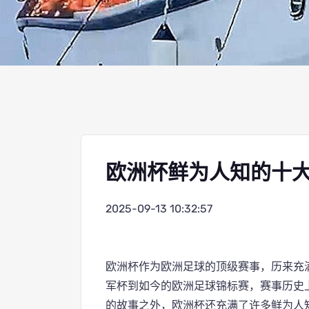
欧洲杯鲜为人知的十大
2025-09-13 10:32:57
欧洲杯作为欧洲足球的顶级赛事，历来充
军杯到如今的欧洲足球锦标赛，赛事历史
的故事之外，欧洲杯还充满了许多鲜为人