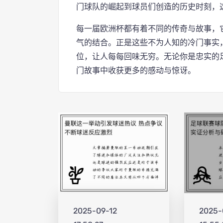
门球队的崛起到球员们创造的历史时刻，
每一届欧洲杯都有着不同的传奇与故事，
气的结合。正是这些不为人知的冷门事实
位，让人每每回味无穷。无论你是忠实的
门故事中收获更多的感动与惊讶。
2025-09-12
2025-