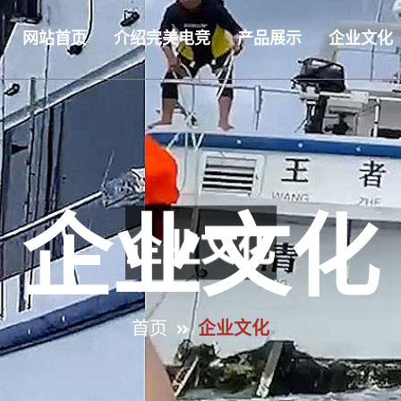
网站首页
介绍完美电竞
产品展示
企业文化
企业文化
首页
企业文化