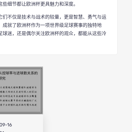
这些细节都让欧洲杯更具魅力和深度。
它们不仅是技术与战术的较量，更是智慧、勇气与运
，成就了欧洲杯作为一项世界级足球赛事的独特地
足球迷，还是偶尔关注欧洲杯的观众，都能从这些冷
09-16