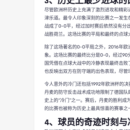
3、历史上最少进球的
尽管欧洲杯历史上充满了激烈进攻和精彩
津乐道。最令人印象深刻的比赛之一发生在
战成了0-0平，经过加时赛后依然没有分
战胜荷兰。这场比赛的平局和最终的点球
除了这场著名的0-0平局之外，2016年
象。这场比赛的最终比分是0-0，经过9
国凭借在点球大战中的冷静表现最终击败
也反映出双方在防守端的出色表现，尽管
令人意外的冷门还包括1992年欧洲杯的
丹麦的防守反击战术成功地限制了德国队
史上的“冷门”之一。赛后，丹麦的胜利成
的比赛也被称为历史上最具惊喜的赛事之
4、球员的奇迹时刻与