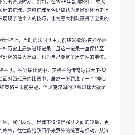
到的奇迹时刻。例如，在1968年欧洲杯中，意大
关键的进球，这粒进球至今仍被认为是欧洲杯历史上
仅展现了他个人的技巧，也为意大利队赢得了宝贵的
年欧洲杯上，当时的法国队主力前锋米歇尔·普拉蒂尼
洲杯历史上最多进球记录，且这一记录一直保持至
欧洲杯的最大亮点，也为自己奠定了历史性的地位。
英格兰队。在这届比赛中，英格兰的传奇球员大卫·贝
在面对西班牙的比赛中，居然一脚罚进了一个“神仙
最终英格兰未能夺冠，但贝克汉姆的这粒进球无疑是
回顾，我们发现，足球不仅仅是强队之间的较量，更
的故事，往往能给我们带来意外的惊喜与感动。从冷