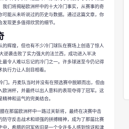
，我们将揭秘欧洲杯中的十大冷门事实，从赛事的奇
你可能从未听说过的历史与数据。通过这篇文章，你
会发现更多值得欣赏的细节。
奇
队的辉煌，但也有不少冷门球队在赛场上创造了惊人
天大逆袭击败了实力强大的法兰西，成功进入半决
上最令人难以忘记的冷门之一。许多球迷至今仍记得
术执行力让人刮目相看。
典冷门。丹麦队当时并没有在预选赛中脱颖而出，但由
入欧洲杯，并最终以出人意料的表现夺得了冠军。这
是精神和运气的完美结合。
希腊在那届欧洲杯中一路过关斩将，最终在决赛中击
的防守反击战术和顽强的拼搏精神，成为了那届比赛
史中，希腊的冠军依旧是一个令许多人感到惊讶和津