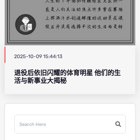
2025-10-09 15:44:13
退役后依旧闪耀的体育明星 他们的生
活与新事业大揭秘