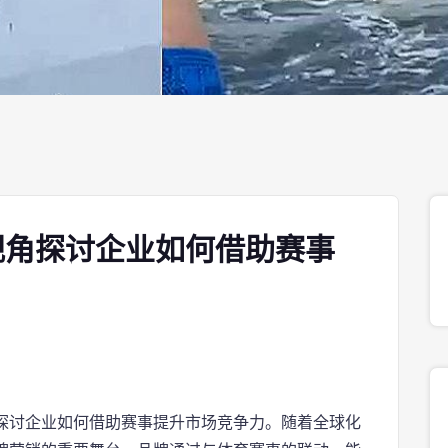
视角探讨企业如何借助赛事
探讨企业如何借助赛事提升市场竞争力。随着全球化