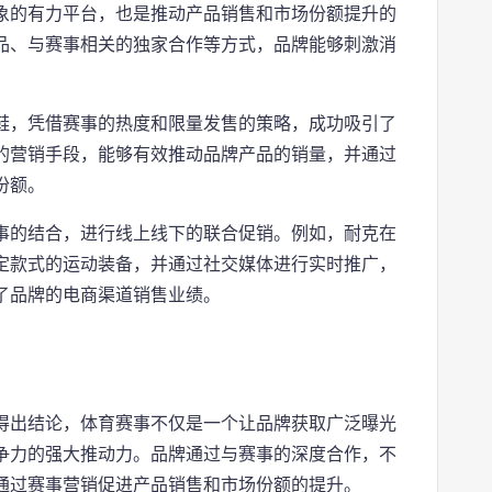
象的有力平台，也是推动产品销售和市场份额提升的
品、与赛事相关的独家合作等方式，品牌能够刺激消
鞋，凭借赛事的热度和限量发售的策略，成功吸引了
的营销手段，能够有效推动品牌产品的销量，并通过
份额。
事的结合，进行线上线下的联合促销。例如，耐克在
定款式的运动装备，并通过社交媒体进行实时推广，
了品牌的电商渠道销售业绩。
得出结论，体育赛事不仅是一个让品牌获取广泛曝光
争力的强大推动力。品牌通过与赛事的深度合作，不
通过赛事营销促进产品销售和市场份额的提升。