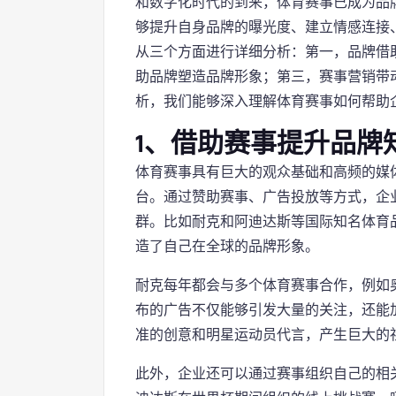
和数字化时代的到来，体育赛事已成为品
够提升自身品牌的曝光度、建立情感连接
从三个方面进行详细分析：第一，品牌借
助品牌塑造品牌形象；第三，赛事营销带
析，我们能够深入理解体育赛事如何帮助
1、借助赛事提升品牌
体育赛事具有巨大的观众基础和高频的媒
台。通过赞助赛事、广告投放等方式，企
群。比如耐克和阿迪达斯等国际知名体育
造了自己在全球的品牌形象。
耐克每年都会与多个体育赛事合作，例如
布的广告不仅能够引发大量的关注，还能
准的创意和明星运动员代言，产生巨大的
此外，企业还可以通过赛事组织自己的相