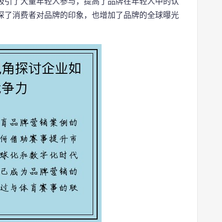
吸引了大量年轻人参与，提高了品牌在年轻人中的认
深了消费者对品牌的印象，也增加了品牌的全球曝光