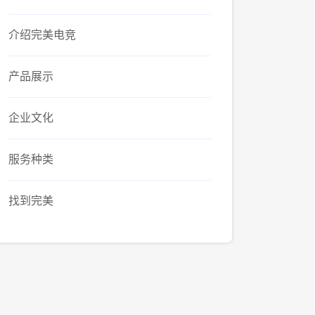
介绍完美电竞
产品展示
企业文化
服务种类
找到完美