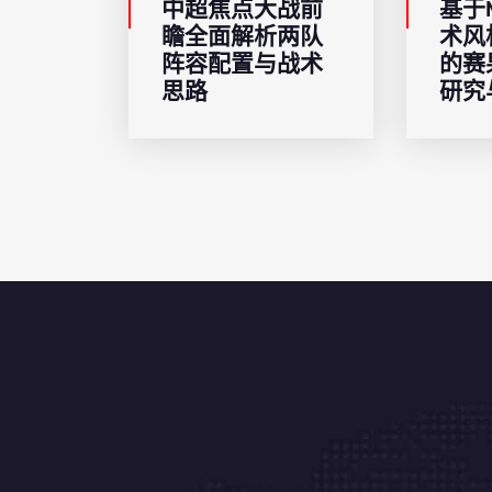
中超焦点大战前
基于
瞻全面解析两队
术风
阵容配置与战术
的赛
思路
研究