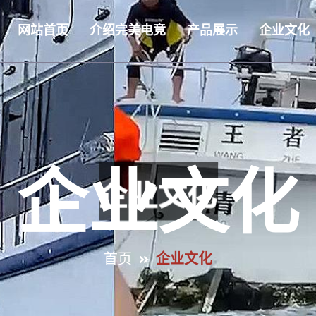
网站首页
介绍完美电竞
产品展示
企业文化
企业文化
首页
企业文化