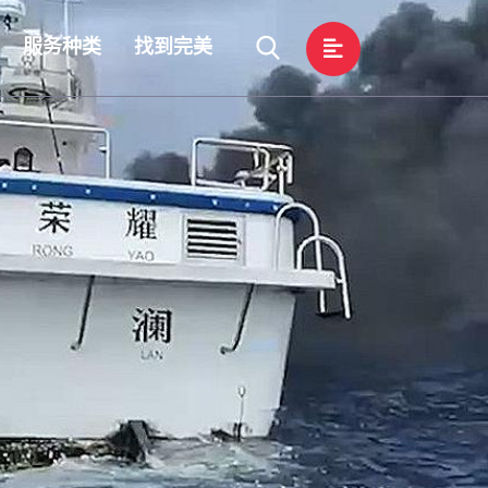
服务种类
找到完美