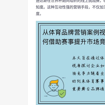
迪达斯在世界杯期间组织的线上挑战赛，
知度。这种互动性强的营销手段，不仅加
度。