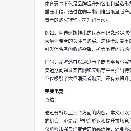
体育赛事不仅是品牌提升知名度和塑造形
重要手段。通过在赛事期间推出限量版产
费者的购买欲望，提升销售额。
例如，阿迪达斯推出的世界杯纪念款足球
大量消费者的关注与购买。这种借助赛事
引发消费者的收藏欲望，扩大品牌的市场
同时，品牌还可以通过电子商务平台与赛
奥运期间通过其官网和天猫等平台推出特
不仅吸引了大量消费者购买，还有效提升
完美电竞
总结：
通过分析以上三个方面的内容，本文可以
的机会，更是品牌塑造形象和提升市场竞
仅能够加强与消费者的情感连接，还能够