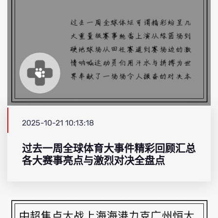
2025-10-21 10:13:18
过去一周全球体育大事件精彩回顾汇总
各大赛事亮点与激烈对决全盘点