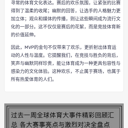
寻常的体育文化表达。赛后的欢乐氛围，让紧张的比赛
得到了温柔的收尾；幽默的回答，让选手的人格魅力更
加立体；观众和媒体的传播，则让这些瞬间成为流行文
化的一部分。这不仅仅是赛后的花絮，而是竞技体育新
的价值延伸。
因此，MVP的金句不仅带来了欢乐，更折射出体育运
动的人性与温度。它提醒我们，在竞技与胜负的背后，
笑声与幽默同样珍贵，能让体育成为一种更具包容性与
感染力的文化体验。这种欢乐，不止属于赛场，也属于
所有热爱体育的人们。