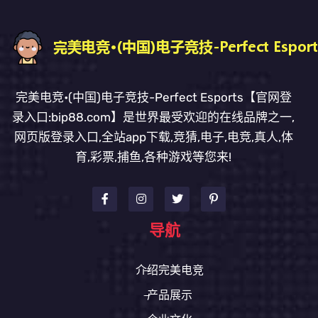
完美电竞•(中国)电子竞技-Perfect Esports【官网登
录入口:bip88.com】是世界最受欢迎的在线品牌之一,
网页版登录入口,全站app下载,竞猜,电子,电竞,真人,体
育,彩票,捕鱼,各种游戏等您来!
导航
介绍完美电竞
产品展示