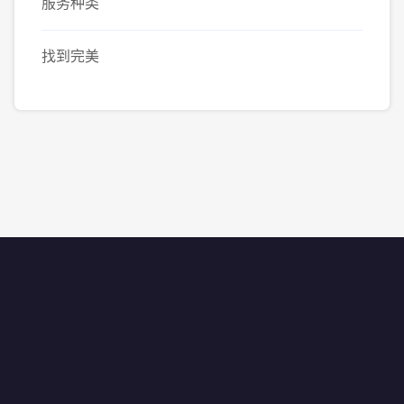
服务种类
找到完美