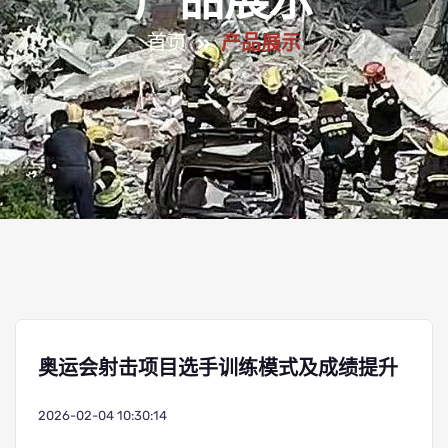
产品展示
首页
产品展示
奥运会射击项目选手训练模式及成绩提升
2026-02-04 10:30:14