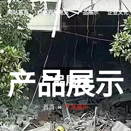
网站首页
介绍完美电竞
产品展示
企业文化
产品展示
首页
产品展示