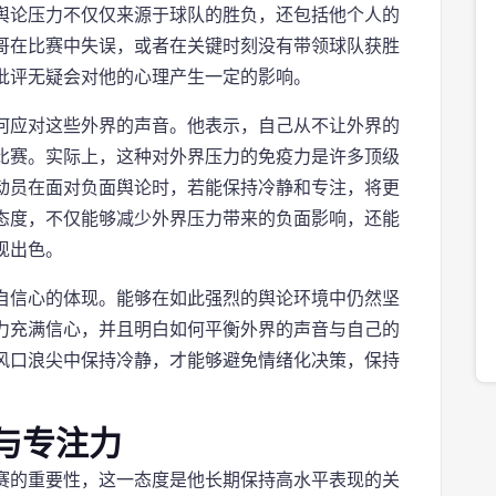
舆论压力不仅仅来源于球队的胜负，还包括他个人的
哥在比赛中失误，或者在关键时刻没有带领球队获胜
批评无疑会对他的心理产生一定的影响。
何应对这些外界的声音。他表示，自己从不让外界的
比赛。实际上，这种对外界压力的免疫力是许多顶级
动员在面对负面舆论时，若能保持冷静和专注，将更
态度，不仅能够减少外界压力带来的负面影响，还能
现出色。
自信心的体现。能够在如此强烈的舆论环境中仍然坚
力充满信心，并且明白如何平衡外界的声音与自己的
风口浪尖中保持冷静，才能够避免情绪化决策，保持
与专注力
赛的重要性，这一态度是他长期保持高水平表现的关