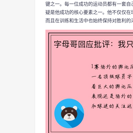
键之一。每一位成功的运动员都有一套自
疑是他成功的核心要素之一。他不仅仅在
而且在训练和生活中也始终保持对胜利的