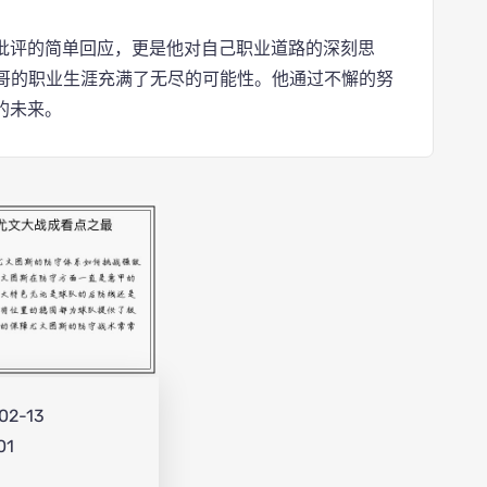
批评的简单回应，更是他对自己职业道路的深刻思
母哥的职业生涯充满了无尽的可能性。他通过不懈的努
的未来。
02-13
01