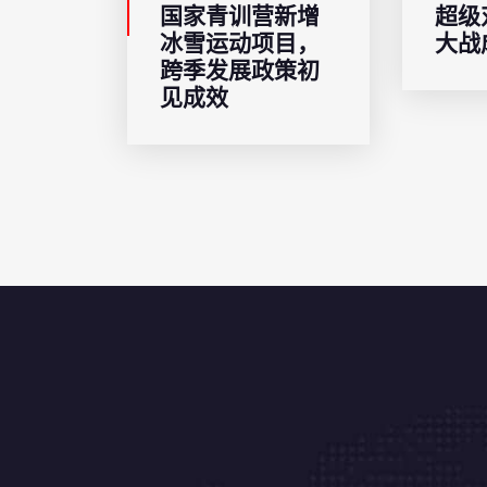
国家青训营新增
超级
冰雪运动项目，
大战
跨季发展政策初
见成效