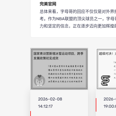
完美官网
总体来看，字母哥的回应不仅仅是对外界
考。作为NBA联盟的顶尖球员之一，字
力和坚定的信念，正在逐步迈向更加辉煌
2026-02-08
2026-
14:12:17
19:00: