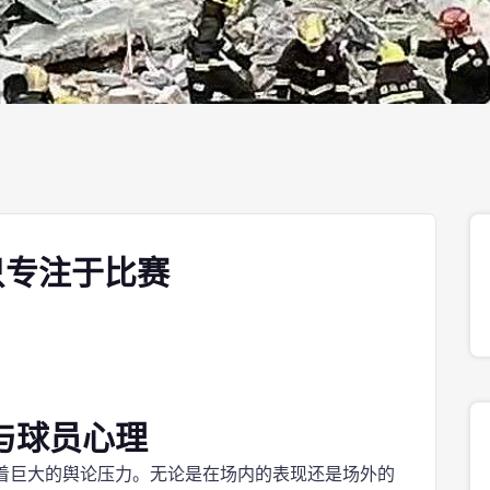
只专注于比赛
与球员心理
着巨大的舆论压力。无论是在场内的表现还是场外的