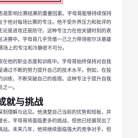
状态是影响比赛结果的重要因素。字母哥能够持续保持
在于他对每场比赛的专注。他不受外界压力和批评的
无论是进攻还是防守。这种专注力在他关键时刻的表
总决赛中，字母哥几乎凭借一己之力带领密尔沃基雄
在赛场上的专注和冷静密不可分。
现在他的职业态度和训练中。字母哥始终保持对自我
是通过不断的努力提升自己的技术水平。例如，在投
的训练，不断突破自己的极限。这种专注于提升自我
员之一。
成就与挑战
深刻理解与远见。他清楚自己当前的优势和短板，并
增长，字母哥将面临更多的挑战，但他已经展现出了
挑战。未来几年，他将继续面临强大的竞争对手，但