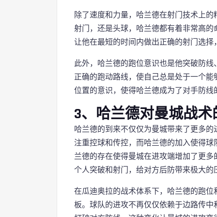
除了速度和力量，哈兰德在射门技术上的
射门，还是头球，哈兰德都有着非常高的
让他在最短的时间内做出正确的射门选择
此外，哈兰德的跑位意识也是他突破防线
正确的跑动路线，使自己总是处于一个能
位置的意识，使得哈兰德成为了对手防线
3、哈兰德对曼城战术
哈兰德的到来不仅仅为曼城带来了更多的
注重控球和传控，而哈兰德的加入使得球
兰德的存在使得曼城在进攻端增加了更多
个人突破和射门，给对方后防带来极大的
在瓜迪奥拉的战术体系下，哈兰德的跑位
板。球队的进攻不再仅仅依赖于边路传中