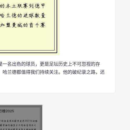
是一名出色的球员，更是足坛历史上不可忽视的存
，哈兰德都值得我们持续关注。他的破纪录之路，还