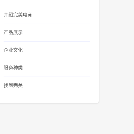
介绍完美电竞
产品展示
企业文化
服务种类
找到完美