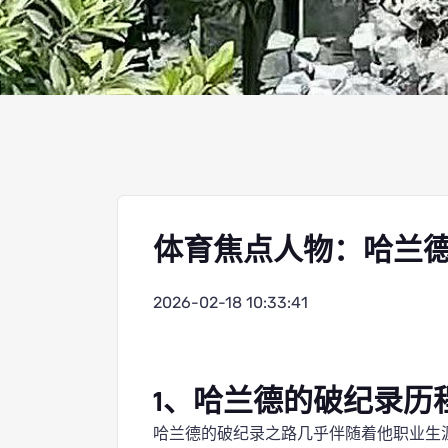
体育焦点人物：哈兰
2026-02-18 10:33:41
1、哈兰德的破纪录历
哈兰德的破纪录之路几乎伴随着他职业生