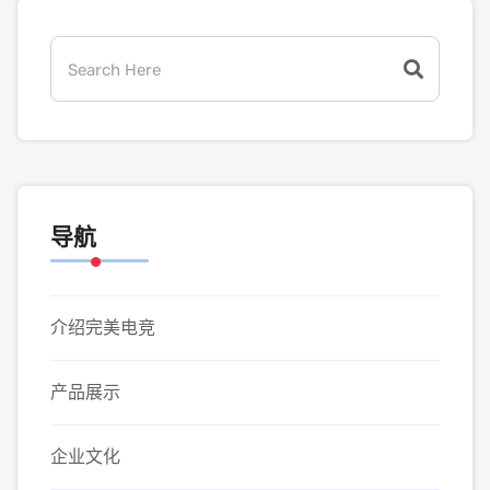
导航
介绍完美电竞
产品展示
企业文化