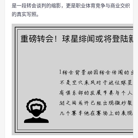
是一段转会谈判的缩影，更是职业体育竞争与商业交织
的真实写照。