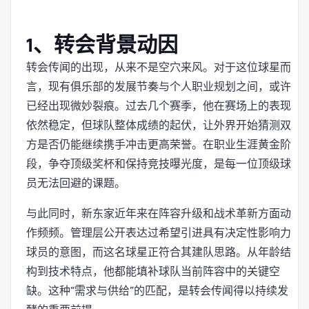
1、转会背景动因
转会传闻的出现，从来不是空穴来风。对于这位球星而
言，现有俱乐部的发展节奏与个人职业规划之间，或许
已经出现微妙裂痕。过去几个赛季，他在赛场上的表现
依然稳定，但球队整体成绩的起伏，让外界开始猜测双
方是否仍能继续携手冲击更高荣誉。在职业生涯黄金阶
段，争夺顶级奖杯和保持竞技曝光度，是每一位顶级球
员无法回避的课题。
与此同时，新东家近年来在阵容升级和战术革新方面动
作频频。管理层公开表达过希望引进具有决定性影响力
球员的意图，而这名球星正符合其建队思路。从年龄结
构到技术特点，他都能填补球队当前阵容中的关键空
缺。这种“需求与供给”的匹配，是转会传闻得以持续发