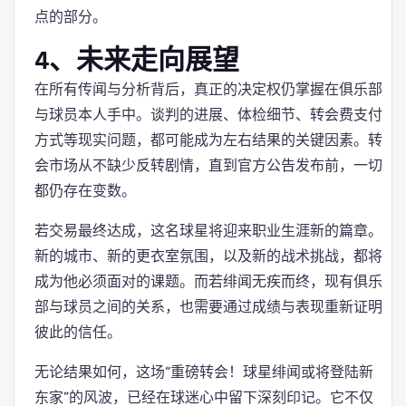
点的部分。
4、未来走向展望
在所有传闻与分析背后，真正的决定权仍掌握在俱乐部
与球员本人手中。谈判的进展、体检细节、转会费支付
方式等现实问题，都可能成为左右结果的关键因素。转
会市场从不缺少反转剧情，直到官方公告发布前，一切
都仍存在变数。
若交易最终达成，这名球星将迎来职业生涯新的篇章。
新的城市、新的更衣室氛围，以及新的战术挑战，都将
成为他必须面对的课题。而若绯闻无疾而终，现有俱乐
部与球员之间的关系，也需要通过成绩与表现重新证明
彼此的信任。
无论结果如何，这场“重磅转会！球星绯闻或将登陆新
东家”的风波，已经在球迷心中留下深刻印记。它不仅