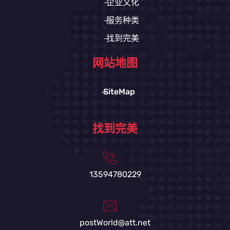
企业文化
服务种类
找到完美
网站地图
SiteMap
找到完美
13594780229
postWorld@att.net