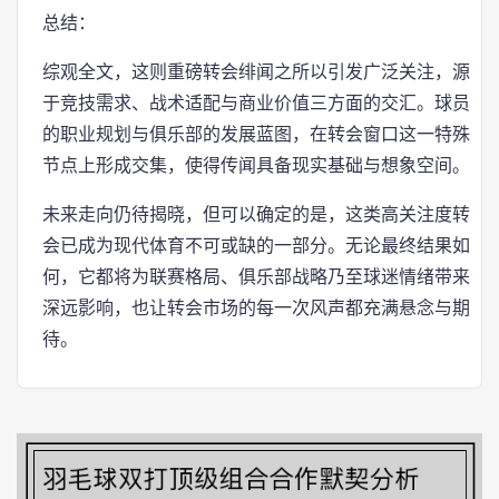
总结：
综观全文，这则重磅转会绯闻之所以引发广泛关注，源
于竞技需求、战术适配与商业价值三方面的交汇。球员
的职业规划与俱乐部的发展蓝图，在转会窗口这一特殊
节点上形成交集，使得传闻具备现实基础与想象空间。
未来走向仍待揭晓，但可以确定的是，这类高关注度转
会已成为现代体育不可或缺的一部分。无论最终结果如
何，它都将为联赛格局、俱乐部战略乃至球迷情绪带来
深远影响，也让转会市场的每一次风声都充满悬念与期
待。