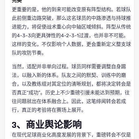
完美
更重要的是，他的到来可能改变原有阵型结构。若球队
此前侧重边路突破，那么这名球员的中路渗透与持球推
进能力，将促使战术重心向中轴区域倾斜。阵型从传统
的4-3-3向更具弹性的4-2-3-1过渡，也并非不可能。
这样的变化，不仅影响个人数据，更会重新定义整支球
队的攻防节奏。
当然，适配并非单向过程。球员同样需要调整自身踢
法，以融入新的体系。队友之间的默契、训练中的磨
合，以及教练组对其定位的清晰规划，都将决定转会是
否真正“成功”。历史上不少重磅引援未能达到预期，往
往问题就出在体系融合上。因此，这笔绯闻转会若成
行，真正的考验将在赛场上展开。
3、商业舆论影响
在现代足球商业化高度发展的背景下，重磅转会不仅是