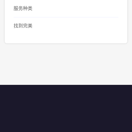
服务种类
找到完美