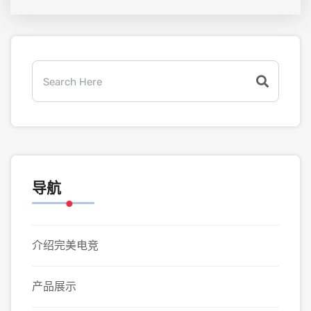
导航
介绍完美电竞
产品展示