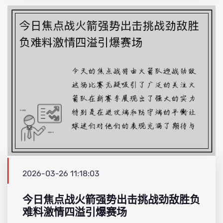
2026-03-26 11:18:03
今日焦点战火箭强势出击挑战劲敌胜负
难料激情四溢引爆赛场