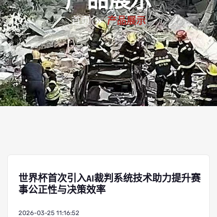
产品展示
首页
产品展示
世界杯首次引入AI裁判系统技术助力提升赛
事公正性与决策效率
2026-03-25 11:16:52