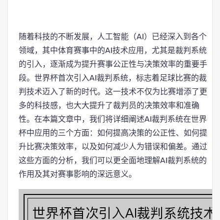
随着科技的不断发展，人工智能（AI）已经深入到各个
领域，其中体育赛事中的AI技术应用，尤其是裁判系统
的引入，逐渐成为提升赛事公正性与决策效率的重要手
段。世界杯首次引入AI裁判系统，标志着足球比赛的裁
判技术迈入了新的时代。这一技术不仅为比赛增添了更
多的科技感，也大大提升了裁判员的决策效率和准确
性。在本篇文章中，我们将详细阐述AI裁判系统在世界
杯中应用的三个方面：如何提高决策的公正性、如何提
升比赛决策效率，以及如何减少人为错误和偏差。通过
这些方面的分析，我们可以更全面地理解AI裁判系统的
作用及其对赛事影响的深远意义。