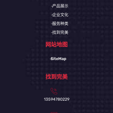
产品展示
企业文化
服务种类
找到完美
网站地图
SiteMap
找到完美
13594780229