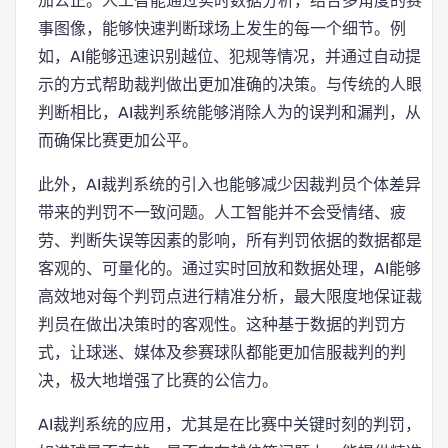
加公正。人工智能通过实时数据分析，结合多角度的赛
事图像，能够快速判断球场上发生的每一个细节。例
如，AI能够迅速识别越位、犯规等情况，并通过自动提
示的方式帮助裁判做出更加准确的决策。与传统的人眼
判断相比，AI裁判系统能够消除人为的误判和漏判，从
而确保比赛更加公平。
此外，AI裁判系统的引入也能够减少因裁判员个体差异
带来的判罚不一致问题。人工智能并不会受情绪、疲
劳、判断失误等因素的影响，所有判罚依据的数据都是
客观的、可量化的。通过实时回放和数据处理，AI能够
高效地对每个判罚点进行精准分析，最大限度地保证裁
判员在做出决策时的客观性。这种基于数据的判罚方
式，让球迷、媒体及参赛球队都能更加信服裁判的判
决，极大地增强了比赛的公信力。
AI裁判系统的应用，尤其是在比赛中关键时刻的判罚，