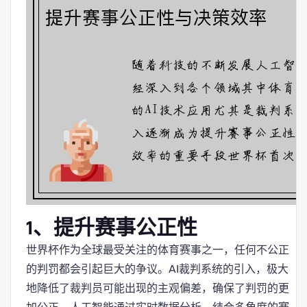
1、提升赛事公正性
世界杯作为全球最受关注的体育赛事之一，任何不公正
的判罚都会引起巨大的争议。AI裁判系统的引入，极大
地降低了裁判员可能出现的主观偏差，确保了判罚的更