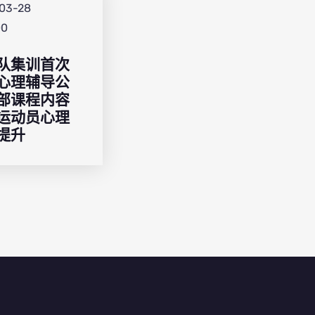
03-28
00
队集训首次
心理辅导公
部课程内容
运动员心理
提升