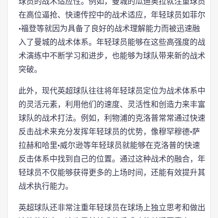
球员的战术适应性。例如，曼城的瓜迪奥拉就注重球员
在高位逼抢、快速传控中的战术适应，年轻球员如菲尔
·福登等就因为具备了良好的战术理解能力而被迅速融
入了曼城的战术体系。年轻球员能够在这些高强度的战
术演练中不断学习和进步，也能够为球队带来新的战术
突破。
此外，现代英超球队往往将年轻球员定位为战术体系中
的灵活元素，利用他们的速度、灵活性和创造力来丰富
球队的战术打法。例如，利物浦的克洛普常常通过快速
反击战术来充分发挥年轻球员的优势，像穆罕穆德·萨
拉赫和哈里·威尔逊等年轻球员就能够在克洛普的快速
反击体系中找到自己的位置。通过这种战术的融合，年
轻球员不仅能够获得更多的上场时间，还能有效提升其
战术执行能力。
英超球队还非常注重年轻球员在球场上独立思考和做出