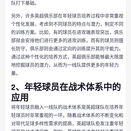
队打下基础。
另外，许多英超俱乐部在年轻球员培养过程中非常重视
个性化发展，考虑到不同球员的特点与潜力，制定不同
的训练方案。比如，有的球员在进攻端表现突出，俱乐
部就会安排他们进行更多的进攻训练，而有的球员则擅
长防守，俱乐部则会通过定向的训练提升其防守能力。
通过这种个性化的培养方式，英超俱乐部能够最大限度
地挖掘球员的潜力，从而为一线队提供更多的年轻力
量。
2、年轻球员在战术体系中的
应用
将年轻球员融入一线队的战术体系是英超球队在培养年
轻球员时非常重视的一环。随着战术体系的不断变化和
对现代足球多样性需求的提高，英超球队愈发注重年轻