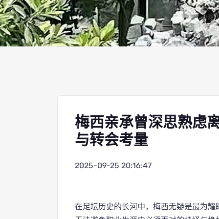
梅西亲承曾深思熟虑离
与转会考量
2025-09-25 20:16:47
在足坛历史的长河中，梅西无疑是最为耀眼