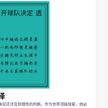
择
决定还涉及到理性的判断。作为世界顶级球星，他必