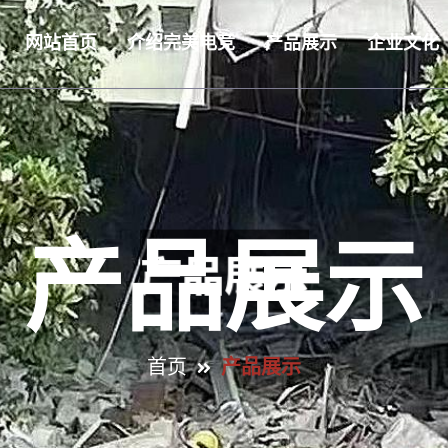
网站首页
介绍完美电竞
产品展示
企业文化
产品展示
首页
产品展示