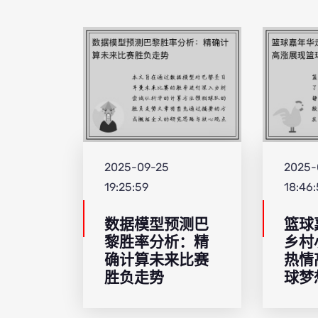
2025-09-25
2025-
19:25:59
18:46
数据模型预测巴
篮球
黎胜率分析：精
乡村
确计算未来比赛
热情
胜负走势
球梦