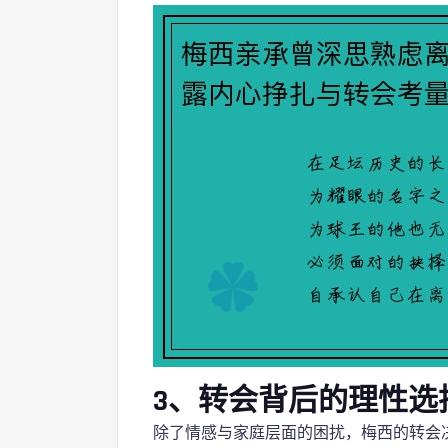
3、转会背后的理性选
除了情感与家庭层面的困扰，梅西的转会