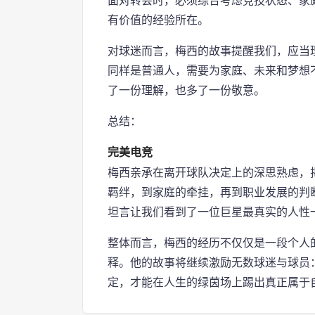
面对转会时，必须综合考虑竞技状态、家
有价值的经验所在。
对球迷而言，梅西的故事提醒我们，应当
同样是普通人，需要为家庭、未来和梦想
了一份理解，也多了一份敬意。
总结：
完美电竞
梅西亲承在离开球队决定上的深思熟虑，
羁绊，到家庭的牵挂，再到职业发展的判
坦言让我们看到了一位巨星最真实的人性
整体而言，梅西的经历不仅仅是一段个人
释。他的故事将继续激励无数球迷与球员
定，才能在人生的绿茵场上踢出真正属于