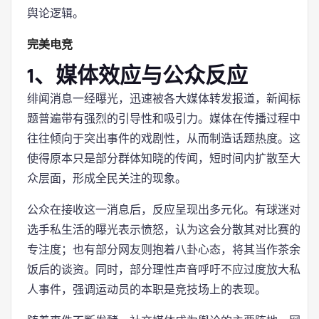
舆论逻辑。
完美电竞
1、媒体效应与公众反应
绯闻消息一经曝光，迅速被各大媒体转发报道，新闻标
题普遍带有强烈的引导性和吸引力。媒体在传播过程中
往往倾向于突出事件的戏剧性，从而制造话题热度。这
使得原本只是部分群体知晓的传闻，短时间内扩散至大
众层面，形成全民关注的现象。
公众在接收这一消息后，反应呈现出多元化。有球迷对
选手私生活的曝光表示愤怒，认为这会分散其对比赛的
专注度；也有部分网友则抱着八卦心态，将其当作茶余
饭后的谈资。同时，部分理性声音呼吁不应过度放大私
人事件，强调运动员的本职是竞技场上的表现。