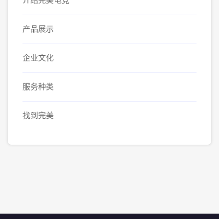
介绍完美电竞
产品展示
企业文化
服务种类
找到完美