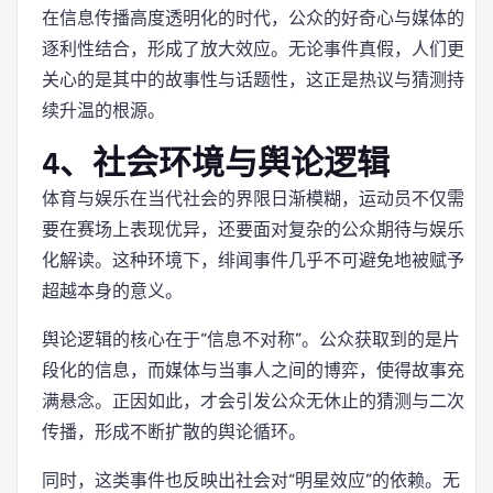
在信息传播高度透明化的时代，公众的好奇心与媒体的
逐利性结合，形成了放大效应。无论事件真假，人们更
关心的是其中的故事性与话题性，这正是热议与猜测持
续升温的根源。
4、社会环境与舆论逻辑
体育与娱乐在当代社会的界限日渐模糊，运动员不仅需
要在赛场上表现优异，还要面对复杂的公众期待与娱乐
化解读。这种环境下，绯闻事件几乎不可避免地被赋予
超越本身的意义。
舆论逻辑的核心在于“信息不对称”。公众获取到的是片
段化的信息，而媒体与当事人之间的博弈，使得故事充
满悬念。正因如此，才会引发公众无休止的猜测与二次
传播，形成不断扩散的舆论循环。
同时，这类事件也反映出社会对“明星效应”的依赖。无