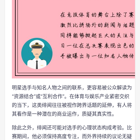
明星选手与知名人物之间的联系，更容易被公众解读为
“资源结合”或“互利合作”。在体育与娱乐产业紧密交织
的当下，这类绯闻往往被视作跨界话题的延伸，有人将
其看作是一种潜在的商业运作，质疑其真实性。
除此之外，绯闻还可能对选手的心理状态构成考验。比
赛期间，他必须保持高度专注，而外界持续的议论无疑