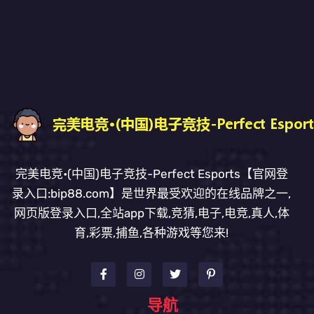
完美电竞•(中国)电子竞技-Perfect Esports【官网登
录入口:bip88.com】是世界最受欢迎的在线品牌之一,
网页版登录入口,全站app下载,竞猜,电子,电竞,真人,体
育,彩票,捕鱼,各种游戏等您来!
导航