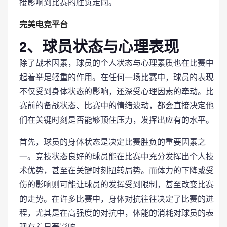
接影响到比赛的胜负走向。
完美电竞平台
2、球员状态与心理表现
除了战术因素，球员的个人状态与心理素质也在比赛中
起着举足轻重的作用。在任何一场比赛中，球员的表现
不仅受到身体状态的影响，还深受心理因素的牵动。比
赛前的备战状态、比赛中的情绪波动，都会直接决定他
们在关键时刻是否能够顶住压力，发挥出应有的水平。
首先，球员的身体状态是决定比赛胜负的重要因素之
一。竞技状态良好的球员能在比赛中充分发挥出个人技
术优势，甚至在关键时刻扭转局势。而体力的下降或受
伤的影响则可能让球员的发挥受到限制，甚至改变比赛
的走势。在许多比赛中，身体对抗往往决定了比赛的进
程，尤其是在高强度的对抗中，体能的消耗对球员的表