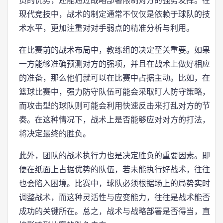
员的优势，还能通过战略部署限制对方的强势发挥。在
现代竞技中，战术的制定通常不仅仅是依赖于球队的技
术水平，更加注重对对手弱点的精准分析与利用。
在比赛前的战术布局中，教练组的决定至关重要。如果
一方能够准确预测对方的强项，并且在战术上做好相应
的准备，那么他们就可以在比赛中占据主动。比如，在
篮球比赛中，强力防守队伍可能会采取盯人防守策略，
而攻击型的球队则可能会利用快速反击来打乱对方的节
奏。在这种情况下，战术上是否能够应对对方的打法，
将决定最终的胜负。
此外，团队的战术执行力也是决定胜负的重要因素。即
便在纸面上占据优势的队伍，若未能执行好战术，往往
也会陷入困境。比赛中，球队必须根据场上的局势实时
调整战术，而这种灵活性与应变能力，往往是战术能否
成功的关键所在。总之，战术与战略部署是否得当，直