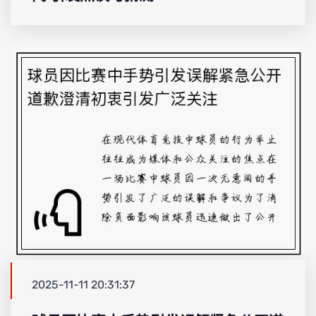
2025-11-11 20:31:37