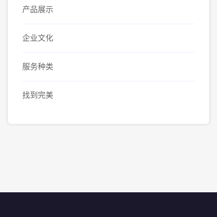
产品展示
企业文化
服务种类
找到完美