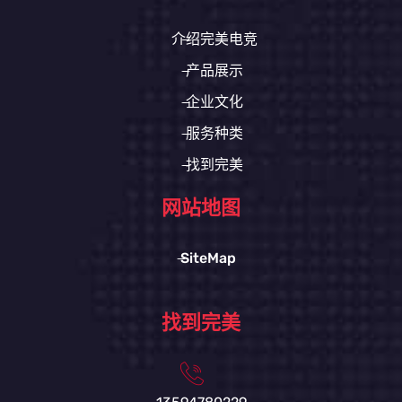
介绍完美电竞
产品展示
企业文化
服务种类
找到完美
网站地图
SiteMap
找到完美