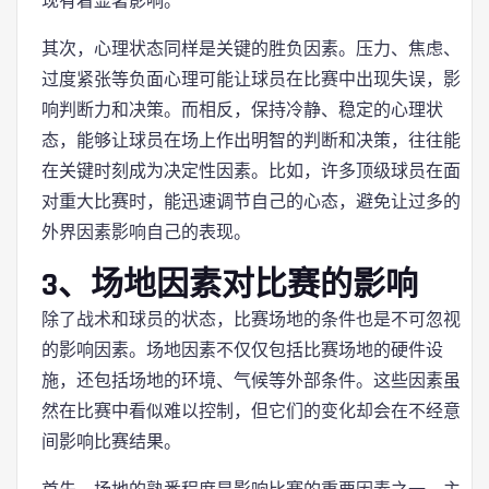
现有着显著影响。
其次，心理状态同样是关键的胜负因素。压力、焦虑、
过度紧张等负面心理可能让球员在比赛中出现失误，影
响判断力和决策。而相反，保持冷静、稳定的心理状
态，能够让球员在场上作出明智的判断和决策，往往能
在关键时刻成为决定性因素。比如，许多顶级球员在面
对重大比赛时，能迅速调节自己的心态，避免让过多的
外界因素影响自己的表现。
3、场地因素对比赛的影响
除了战术和球员的状态，比赛场地的条件也是不可忽视
的影响因素。场地因素不仅仅包括比赛场地的硬件设
施，还包括场地的环境、气候等外部条件。这些因素虽
然在比赛中看似难以控制，但它们的变化却会在不经意
间影响比赛结果。