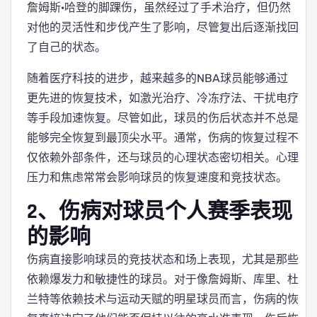
詹姆斯·哈登的脚踝伤，虽然经过了手术治疗，但仍然
对他的灵活性和步伐产生了影响，尽管复出后逐渐找回
了自己的状态。
随着医疗科技的进步，越来越多的NBA球员能够通过
更先进的恢复技术，如激光治疗、冷冻疗法、干扰电疗
等手段加速恢复。尽管如此，球员的伤后状态并不总是
能够完全恢复到最顶尖水平。通常，伤病的恢复过程不
仅依赖外部条件，还与球员的心理状态密切相关。心理
压力和焦虑常常会影响球员的恢复速度和竞技状态。
2、伤病对球员个人赛季表现
的影响
伤病直接影响球员的竞技状态和场上表现，尤其是那些
依赖爆发力和敏捷性的球员。对于像詹姆斯、库里、杜
兰特等依赖技术与运动天赋的明星球员而言，伤病的恢