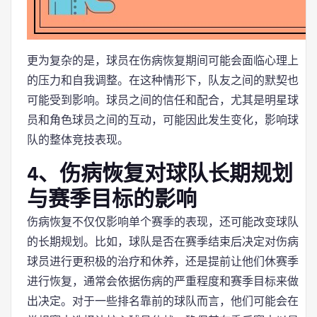
更为复杂的是，球员在伤病恢复期间可能会面临心理上
的压力和自我调整。在这种情形下，队友之间的默契也
可能受到影响。球员之间的信任和配合，尤其是明星球
员和角色球员之间的互动，可能因此发生变化，影响球
队的整体竞技表现。
4、伤病恢复对球队长期规划
与赛季目标的影响
伤病恢复不仅仅影响单个赛季的表现，还可能改变球队
的长期规划。比如，球队是否在赛季结束后决定对伤病
球员进行更积极的治疗和休养，还是提前让他们休赛季
进行恢复，通常会依据伤病的严重程度和赛季目标来做
出决定。对于一些排名靠前的球队而言，他们可能会在