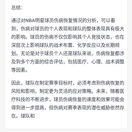
总结：
通过对NBA明星球员伤病恢复情况的分析，可以看
到，伤病对球员的个人表现和球队的整体表现具有极大
的影响。球员的伤病不仅仅影响其个人竞技状态，也在
深层次上影响球队的战术布置、化学反应以及长期规
划。无论是对于球员个人还是球队来说，伤病恢复都涉
及到多个方面的综合评估，包括医疗、心理、战术调整
等因素。
因此，球队在制定赛季目标时，必须考虑到伤病恢复的
风险和影响，制定更为灵活的应对策略。未来，随着医
疗科技的不断进步，球员伤病恢复的速度和效果可能会
得到进一步提高，但伤病对赛季表现的潜在威胁依然存
在。球队和