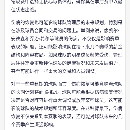
常规赛中选择让核心球员休战，确保其在季后赛中以最
佳状态出战。
伤病的恢复也可能影响球队管理层的未来规划，特别是
在涉及球员合同和交易的问题上。举例来说，像凯尔·
安德森和乔治·希尔等球员的伤病，不仅仅是影响赛季
表现的问题，还可能影响球队在接下来几个赛季的薪金
结构和阵容布局。如果球队的明星球员频繁受伤，管理
层往往需要重新评估球员的健康状况和未来发展潜力，
甚至可能进行一些重大的交易和人员调整。
对于一些重建期的球队而言，伤病恢复可能意味着球队
的长期计划将面临挑战。球队可能会根据伤病恢复情况
决定是否对阵容进行重大调整或放弃某些球员，这可能
影响球队的战术规划和阵容深度。在这种背景下，伤病
恢复不仅关系到本赛季的表现，还可能对球队未来的几
个赛季产生深远影响。