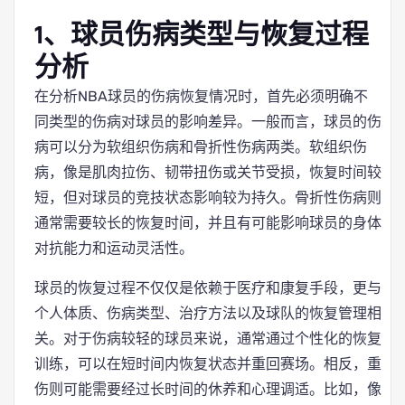
1、球员伤病类型与恢复过程
分析
在分析NBA球员的伤病恢复情况时，首先必须明确不
同类型的伤病对球员的影响差异。一般而言，球员的伤
病可以分为软组织伤病和骨折性伤病两类。软组织伤
病，像是肌肉拉伤、韧带扭伤或关节受损，恢复时间较
短，但对球员的竞技状态影响较为持久。骨折性伤病则
通常需要较长的恢复时间，并且有可能影响球员的身体
对抗能力和运动灵活性。
球员的恢复过程不仅仅是依赖于医疗和康复手段，更与
个人体质、伤病类型、治疗方法以及球队的恢复管理相
关。对于伤病较轻的球员来说，通常通过个性化的恢复
训练，可以在短时间内恢复状态并重回赛场。相反，重
伤则可能需要经过长时间的休养和心理调适。比如，像