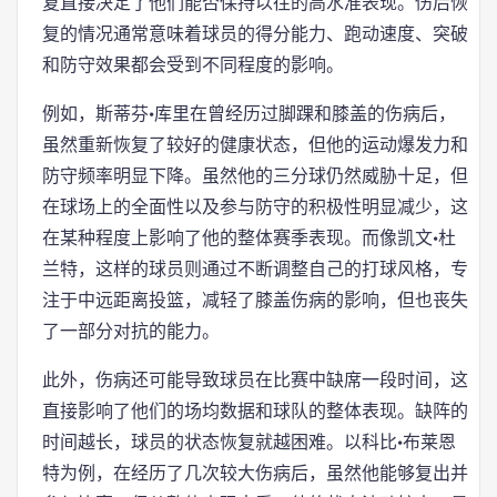
复直接决定了他们能否保持以往的高水准表现。伤后恢
复的情况通常意味着球员的得分能力、跑动速度、突破
和防守效果都会受到不同程度的影响。
例如，斯蒂芬·库里在曾经历过脚踝和膝盖的伤病后，
虽然重新恢复了较好的健康状态，但他的运动爆发力和
防守频率明显下降。虽然他的三分球仍然威胁十足，但
在球场上的全面性以及参与防守的积极性明显减少，这
在某种程度上影响了他的整体赛季表现。而像凯文·杜
兰特，这样的球员则通过不断调整自己的打球风格，专
注于中远距离投篮，减轻了膝盖伤病的影响，但也丧失
了一部分对抗的能力。
此外，伤病还可能导致球员在比赛中缺席一段时间，这
直接影响了他们的场均数据和球队的整体表现。缺阵的
时间越长，球员的状态恢复就越困难。以科比·布莱恩
特为例，在经历了几次较大伤病后，虽然他能够复出并