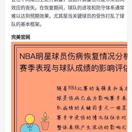
效应的丧失。在恢复期间，球队的进攻和防守体系通常
难以达到预期效果，尤其是当关键球员的受伤打乱了球
队的基本框架。
完美官网