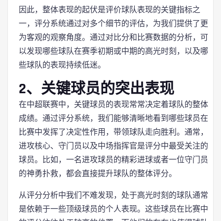
因此，整体表现的起伏是评价球队表现的关键指标之
一，评分系统通过对多个细节的评估，为我们提供了更
为客观的观察角度。通过对比分和比赛数据的分析，可
以发现哪些球队在赛季初期或中期的高光时刻，以及哪
些球队的表现持续低迷。
2、关键球员的突出表现
在中超联赛中，关键球员的表现常常决定着球队的整体
成绩。通过评分系统，我们能够清晰地看到哪些球员在
比赛中发挥了决定性作用，带领球队走向胜利。通常，
进攻核心、守门员以及中场指挥官是评分中最受关注的
球员。比如，一名进攻球员的精彩进球或者一位守门员
的神勇扑救，都会直接提升球队的整体评分。
从评分分析中我们不难发现，处于高光时刻的球队通常
是依赖于一些顶级球员的个人表现。这些球员在比赛中