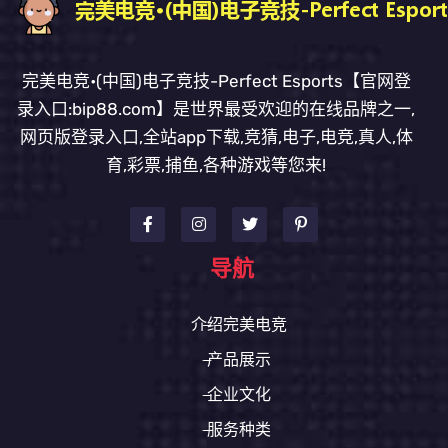
完美电竞•(中国)电子竞技-Perfect Esports【官网登
录入口:bip88.com】是世界最受欢迎的在线品牌之一,
网页版登录入口,全站app下载,竞猜,电子,电竞,真人,体
育,彩票,捕鱼,各种游戏等您来!
导航
介绍完美电竞
产品展示
企业文化
服务种类