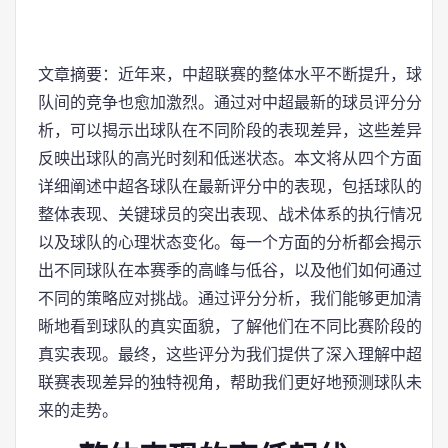
文章摘要：近年来，中超联赛的整体水平不断提升，球
队间的竞争也愈加激烈。通过对中超最新的球员评分分
析，可以揭示出球队在不同阶段的表现差异，这些差异
反映出球队的高光时刻和低迷状态。本文将从四个方面
详细阐述中超各球队在最新评分中的表现，包括球队的
整体表现、关键球员的突出表现、战术体系的执行情况
以及球队的心理状态变化。每一个方面的分析都会揭示
出不同球队在本赛季的高峰与低谷，以及他们如何通过
不同的策略应对挑战。通过评分分析，我们能够更加清
晰地看到球队的真实面貌，了解他们在不同比赛阶段的
真实表现。最终，这些评分为我们提供了深入理解中超
联赛表现差异的独特视角，帮助我们更好地预测球队未
来的走势。