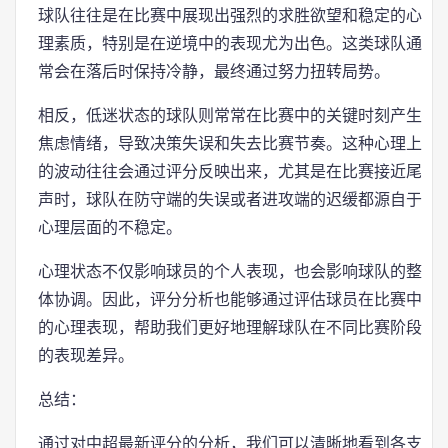
球队往往是在比赛中展现出强烈的求胜欲望和稳定的心
理素质，特别是在逆境中的表现尤为出色。这类球队通
常会在落后时保持冷静，最终通过努力扭转局势。
相反，低迷状态的球队则常常在比赛中的关键时刻产生
焦虑情绪，导致决策失误和失去比赛节奏。这种心理上
的波动往往会通过评分反映出来，尤其是在比赛接近尾
声时，球队在防守端的失误或者进攻端的迟缓都源自于
心理层面的不稳定。
心理状态不仅影响球员的个人表现，也会影响球队的整
体协调。因此，评分分析也能够通过评估球员在比赛中
的心理表现，帮助我们更好地理解球队在不同比赛阶段
的表现差异。
总结：
通过对中超最新评分的分析，我们可以清晰地看到各支