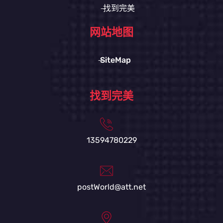
找到完美
网站地图
SiteMap
找到完美
13594780229
postWorld@att.net