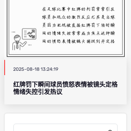
2025-08-18 13:24:19
红牌罚下瞬间球员愤怒表情被镜头定格
情绪失控引发热议